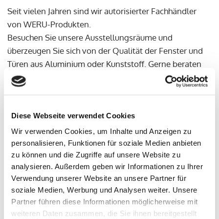
Seit vielen Jahren sind wir autorisierter Fachhändler
von WERU-Produkten.
Besuchen Sie unsere Ausstellungsräume und
überzeugen Sie sich von der Qualität der Fenster und
Türen aus Aluminium oder Kunststoff. Gerne beraten
wir Sie vor Ort und erläutern Ihnen alle Vorteile und
Details.
Als Partner von WERU können wir Ihnen eine zeitnahe
Diese Webseite verwendet Cookies
Lieferung garantieren. Gerne übernehmen wir für Sie
die Planung und fachgerechte Montage der Fenster
Wir verwenden Cookies, um Inhalte und Anzeigen zu
und Türen. Dabei spielt es für uns keine Rolle, ob es
personalisieren, Funktionen für soziale Medien anbieten
zu können und die Zugriffe auf unsere Website zu
sich um eine Renovierung oder einen Neubau handelt.
analysieren. Außerdem geben wir Informationen zu Ihrer
Verwendung unserer Website an unsere Partner für
soziale Medien, Werbung und Analysen weiter. Unsere
Partner führen diese Informationen möglicherweise mit
weiteren Daten zusammen, die Sie ihnen bereitgestellt